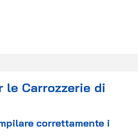
F.A.Q.
DIVENTA PARTNER
CONTATTI
 le Carrozzerie di
ompilare correttamente i