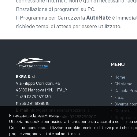
connessione Internet. Non è quindi necessario l'acqu
l'installazione di programmi su PC.
Il Programma per Carrozzeria
AutoMate
è immediat
richiede tempi di attesa per essere utilizzato.
MENU
EKRA S.r.l.
Home
Via Filippo Corridoni, 45
Chi siamo
46100 Mantova (MN) - ITALY
Calcola Pre
T +39 0376 1671130
F.a.q.
M +39 391 1699818
Diventa nos
E-mail
info@gestionalepercarrozzeria.it
Contatti
Rispettiamo la tua Privacy.
Partita IVA / Codice Fiscale: 02483290207
Mappa del s
Utilizziamo cookie per assicurarti un’esperienza accurata ed in linea c
Con il tuo consenso, utilizziamo cookie tecnici e di terze parti che ci
pagine vengono visitate sul nostro sito.