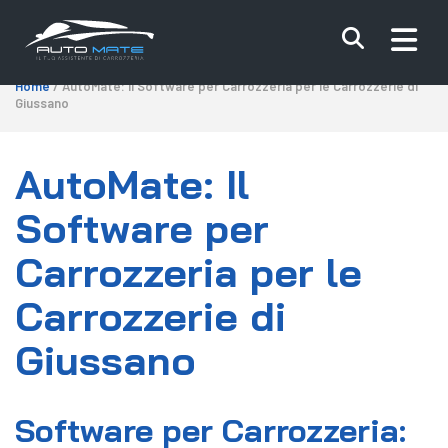
Home
/ AutoMate: Il Software per Carrozzeria per le Carrozzerie di
Giussano
AutoMate: Il
Software per
Carrozzeria per le
Carrozzerie di
Giussano
Software per Carrozzeria: