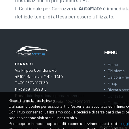
l'installazione di programmi su PC.
Il Gestionale per Carrozzeria
AutoMate
è immediata
richiede tempi di attesa per essere utilizzato.
MENU
EKRA S.r.l.
Home
Via Filippo Corridoni, 45
Chi siamo
46100 Mantova (MN) - ITALY
Calcola Pre
T +39 0376 1671130
F.a.q.
M +39 391 1699818
Diventa nos
E-mail
info@gestionalepercarrozzeria.it
Contatti
Rispettiamo la tua Privacy.
Partita IVA / Codice Fiscale: 02483290207
Mappa del s
Utilizziamo cookie per assicurarti un’esperienza accurata ed in linea c
Con il tuo consenso, utilizziamo cookie tecnici e di terze parti che ci
pagine vengono visitate sul nostro sito.
Per scoprire in modo approfondito come utilizziamo questi dati,
leggi
© 2026
EKRA S.r