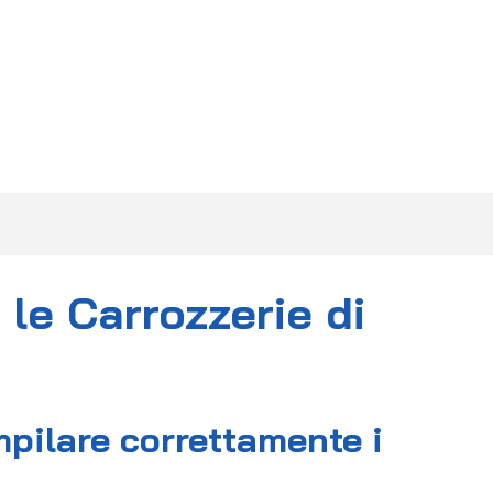
F.A.Q.
DIVENTA PARTNER
CONTATTI
 le Carrozzerie di
ompilare correttamente i