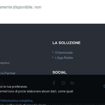
mente disponibile, non
LA SOLUZIONE
Il Gestionale
L'App Mobile
ventivo
SOCIAL
tro Partner
ito
on le tue preferenze.
 permettono di poter elaborare alcuni dati, come quali
 l’informativa completa
.
.l.
-
Tutti i diritti riservati
-
Privacy Policy
|
Cookies Policy
|
Sitemap
|
powe