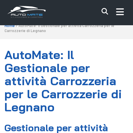
Home
/ AutoMate: Il Gestionale per attività Carrozzeria per le
Carrozzerie di Legnano
AutoMate: Il
Gestionale per
attività Carrozzeria
per le Carrozzerie di
Legnano
Gestionale per attività