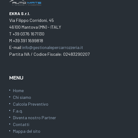
EKRA S.r.l.
Via Filippo Corridoni, 45
46100 Mantova (MN) - ITALY
T +39 0376 1671130
M +39 391 1699818
E-mail
info@gestionalepercarrozzeria.it
Partita IVA / Codice Fiscale: 02483290207
MENU
Home
Chi siamo
Calcola Preventivo
F.a.q.
Diventa nostro Partner
Contatti
Mappa del sito