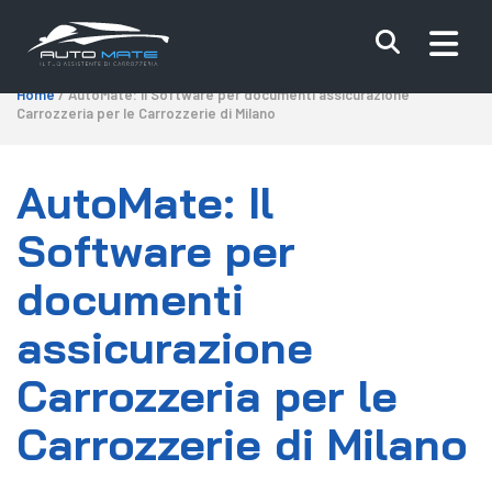
Home
/ AutoMate: Il Software per documenti assicurazione
Carrozzeria per le Carrozzerie di Milano
AutoMate: Il
Software per
documenti
assicurazione
Carrozzeria per le
Carrozzerie di Milano