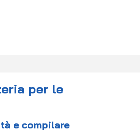
F.A.Q.
DIVENTA PARTNER
CONTATTI
eria per le
vità e compilare