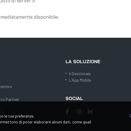
isto di server o
mmediatamente disponibile,
LA SOLUZIONE
Il Gestionale
L'App Mobile
ventivo
SOCIAL
tro Partner
ito
on le tue preferenze.
 permettono di poter elaborare alcuni dati, come quali