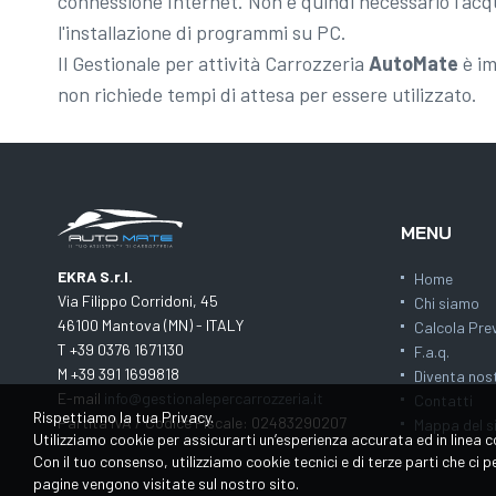
connessione Internet. Non è quindi necessario l'acqu
l'installazione di programmi su PC.
Il Gestionale per attività Carrozzeria
AutoMate
è i
non richiede tempi di attesa per essere utilizzato.
MENU
EKRA S.r.l.
Home
Via Filippo Corridoni, 45
Chi siamo
46100 Mantova (MN) - ITALY
Calcola Pre
T +39 0376 1671130
F.a.q.
M +39 391 1699818
Diventa nos
E-mail
info@gestionalepercarrozzeria.it
Contatti
Rispettiamo la tua Privacy.
Partita IVA / Codice Fiscale: 02483290207
Mappa del s
Utilizziamo cookie per assicurarti un’esperienza accurata ed in linea c
Con il tuo consenso, utilizziamo cookie tecnici e di terze parti che ci
pagine vengono visitate sul nostro sito.