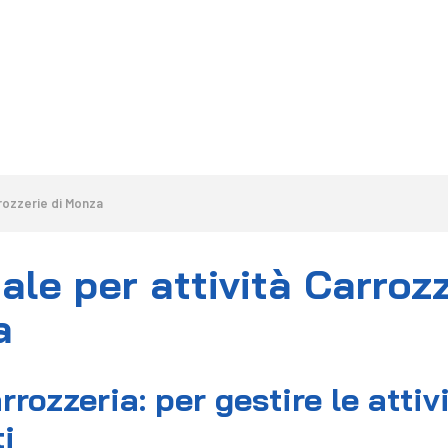
HOME
LA SOLUZIONE
CALCOLA PREVENTIVO
rrozzerie di Monza
ale per attività Carrozz
a
rrozzeria: per gestire le atti
i