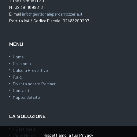
T +39 0376 1671130
M +39 391 1699818
E-mail
info@gestionalepercarrozzeria.it
Partita IVA / Codice Fiscale: 02483290207
MENU
Home
Chi siamo
Calcola Preventivo
F.a.q.
Diventa nostro Partner
Contatti
Mappa del sito
LA SOLUZIONE
Il Gestionale
Rispettiamo la tua Privacy.
L'App Mobile