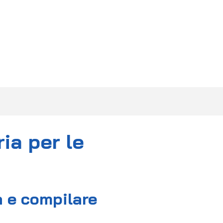
F.A.Q.
DIVENTA PARTNER
CONTATTI
ia per le
tà e compilare