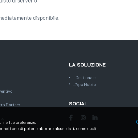
isto di server o
mediatamente disponibile,
LA SOLUZIONE
Il Gestionale
L'App Mobile
ventivo
SOCIAL
tro Partner
ito
on le tue preferenze.
 permettono di poter elaborare alcuni dati, come quali