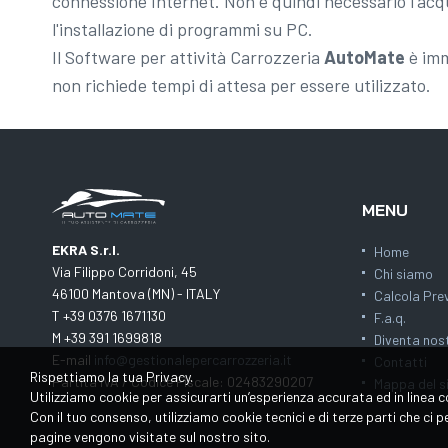
connessione Internet. Non è quindi necessario l'acqu
l'installazione di programmi su PC.
Il Software per attività Carrozzeria
AutoMate
è im
non richiede tempi di attesa per essere utilizzato.
MENU
EKRA S.r.l.
Home
Via Filippo Corridoni, 45
Chi siamo
46100 Mantova (MN) - ITALY
Calcola Pre
T +39 0376 1671130
F.a.q.
M +39 391 1699818
Diventa nos
E-mail
info@gestionalepercarrozzeria.it
Contatti
Rispettiamo la tua Privacy.
Partita IVA / Codice Fiscale: 02483290207
Mappa del s
Utilizziamo cookie per assicurarti un’esperienza accurata ed in linea c
Con il tuo consenso, utilizziamo cookie tecnici e di terze parti che ci
pagine vengono visitate sul nostro sito.