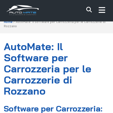
Home
/ AutoMate: Il Software per Carrozzeria per le Carrozzerie di
Rozzano
AutoMate: Il
Software per
Carrozzeria per le
Carrozzerie di
Rozzano
Software per Carrozzeria: