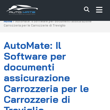
Home
/ AutoMate: Il Software per documenti assicurazione
Carrozzeria per le Carrozzerie di Treviglio
AutoMate: Il
Software per
documenti
assicurazione
Carrozzeria per le
Carrozzerie di