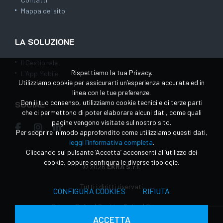
Mappa del sito
LA SOLUZIONE
Il Gestionale
Rispettiamo la tua Privacy.
L'App Mobile
Utilizziamo cookie per assicurarti un’esperienza accurata ed in
linea con le tue preferenze.
Con il tuo consenso, utilizziamo cookie tecnici e di terze parti
SOCIAL
che ci permettono di poter elaborare alcuni dati, come quali
pagine vengono visitate sul nostro sito.
Per scoprire in modo approfondito come utilizziamo questi dati,
leggi l’informativa completa
.
Cliccando sul pulsante ‘Accetta’ acconsenti all’utilizzo dei
cookie, oppure configura le diverse tipologie.
© 2026
EKRA S.r.l.
Tutti i diritti riservati
CONFIGURA COOKIES
RIFIUTA
Privacy Policy
|
Cookies Policy
|
Sitemap
ACCETTA