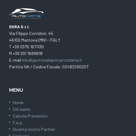
EKRA S.r.l.
Via Filippo Corridoni, 45
46100 Mantova (MN) - ITALY
T +39 0376 1671130
M +39 391 1699818
E-mail
info@gestionalepercarrozzeria.it
Partita IVA / Codice Fiscale: 02483290207
MENU
Home
Chi siamo
Calcola Preventivo
F.a.q.
Diventa nostro Partner
Contatti